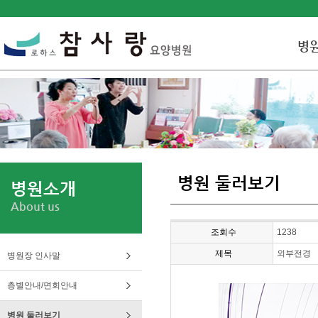
병
병원 둘러보기
병원소개
About us
조회수
1238
제목
외부전경
병원장 인사말
층별안내/면회안내
병원 둘러보기